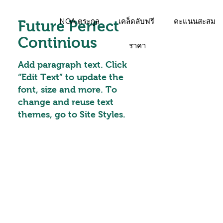
NOA ตระกูล
เคล็ดลับฟรี
คะแนนสะสม
Future Perfect
Continious
ราคา
Add paragraph text. Click
“Edit Text” to update the
font, size and more. To
change and reuse text
themes, go to Site Styles.